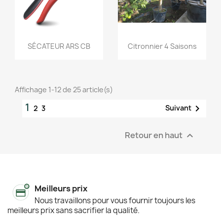
Aperçu rapide
Aperçu rapide


SÉCATEUR ARS CB
Citronnier 4 Saisons
Affichage 1-12 de 25 article(s)
1

Suivant
2
3
Retour en haut

Meilleurs prix
Nous travaillons pour vous fournir toujours les
meilleurs prix sans sacrifier la qualité.