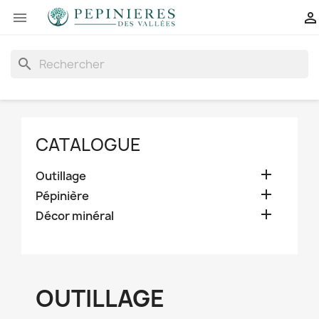


search
CATALOGUE

Outillage

Pépinière

Décor minéral
OUTILLAGE