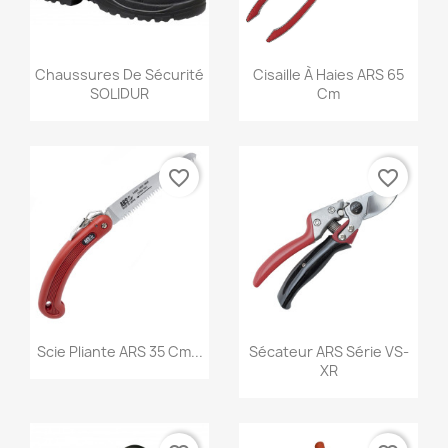
Aperçu rapide
Aperçu rapide


Chaussures De Sécurité
Cisaille À Haies ARS 65
SOLIDUR
Cm
favorite_border
favorite_border
Aperçu rapide
Aperçu rapide


Scie Pliante ARS 35 Cm...
Sécateur ARS Série VS-
XR