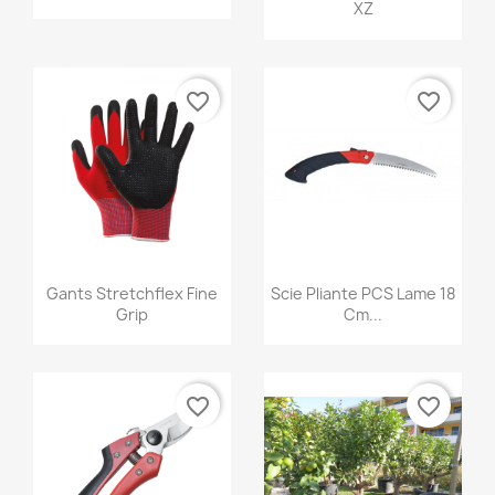
XZ
favorite_border
favorite_border
Aperçu rapide
Aperçu rapide


Gants Stretchflex Fine
Scie Pliante PCS Lame 18
Grip
Cm...
favorite_border
favorite_border