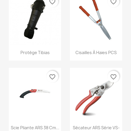
favorite_border
favorite_border
Aperçu rapide
Aperçu rapide


Protège Tibias
Cisailles À Haies PCS
favorite_border
favorite_border
Aperçu rapide
Aperçu rapide


Scie Pliante ARS 38 Cm...
Sécateur ARS Série VS-