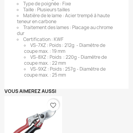
Type de poignée :
Fixe
Taille
: Plusieurs tailles
Matière de le lame :
Acier trempé à haute
teneur en carbone
Traitement des lames :
Placage au chrome
dur
Certification :
KWF
VS-7XZ : Poids :
212g - Diamètre de
coupe max. :
19 mm
VS-8XZ : Poids :
220g - Diamètre de
coupe max. :
22 mm
VS-9XZ : Poids :
257g - Diamètre de
coupe max. :
25 mm
VOUS AIMEREZ AUSSI
favorite_border