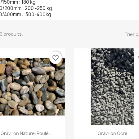
/150mm : 180 kg
0/200mm : 200 -250 kg
0/400mm : 300-400kg
 10 produits.
Trier p
favorite_border
fa
Aperçu rapide
Aperçu rapide


Gravillon Naturel Roulé...
Gravillon Ocre