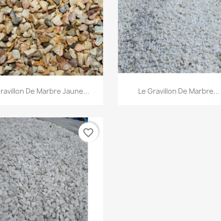
Aperçu rapide
Aperçu rapide


ravillon De Marbre Jaune...
Le Gravillon De Marbre...
favorite_border