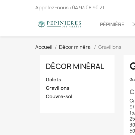
Appelez-nous :
04 93 08 90 21
PÉPINIÈRE
D
Accueil
Décor minéral
Gravillons
DÉCOR MINÉRAL
Galets
Gra
Gravillons
C
Couvre-sol
Gr
9/
15
25
30
50