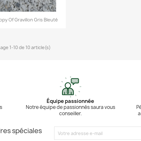
Aperçu rapide

opy Of Gravillon Gris Bleuté
hage 1-10 de 10 article(s)
Équipe passionnée
es
Notre équipe de passionnés saura vous
Pé
conseiller.
a
res spéciales