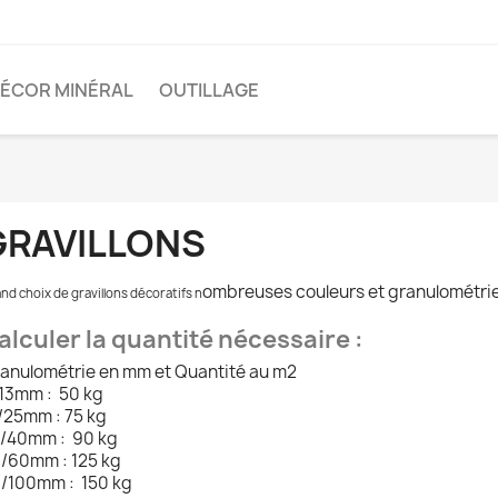
ÉCOR MINÉRAL
OUTILLAGE
GRAVILLONS
ombreuses couleurs et granulométri
nd choix de gravillons décoratifs n
alculer la quantité nécessaire :
anulométrie en mm et Quantité au m2
13mm : 50 kg
/25mm : 75 kg
/40mm : 90 kg
/60mm : 125 kg
/100mm : 150 kg