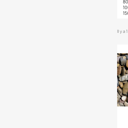
80
10
15
Il y a