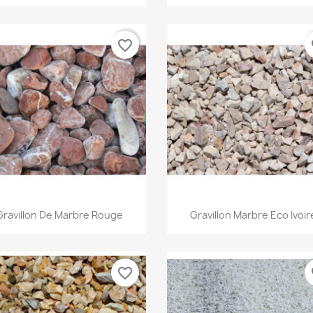
favorite_border
fa
Aperçu rapide
Aperçu rapide


Gravillon De Marbre Rouge
Gravillon Marbre Eco Ivoir
favorite_border
fa