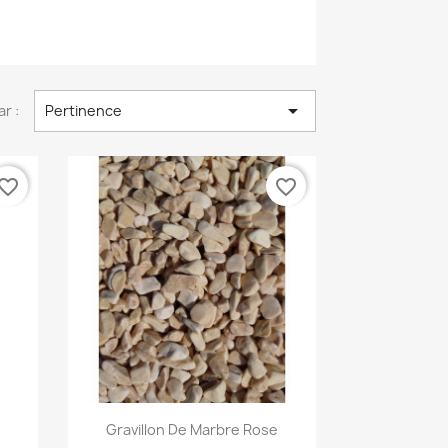

ar :
Pertinence
vorite_border
favorite_border
Aperçu rapide

Gravillon De Marbre Rose