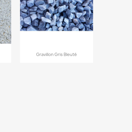
Aperçu rapide

Gravillon Gris Bleuté